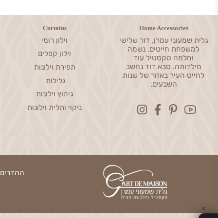
Curtains
Home Accessories
שמעוני עמרן, דור שלישי
וילון רומי
פחת חייטים, נשמה
וילון קפלים
חלמה טקסטיל עוד
דותה. סבא דוד נחשב
תפירת וילונות
ט העיר באזור של שנות
גלילות
השבעים.
גיהוץ וילונות
ניקוי ותלית וילונות
ההדרים 13, נס ציונה | טלפון: