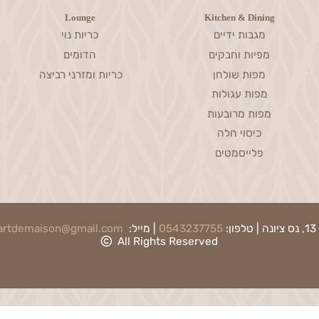
Lounge
Kitchen & Dining
מגבות ידיים
כריות נוי
מפיות וחבקים
הדומים
מפות שולחן
כריות ומזרני רביצה
מפות עגולות
מפות מרובעות
כיסוי חלה
פלייסמטים
0543237755
| מייל:
artdemaison@gmail.com
|
ת
All Rights Reserved