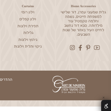
Curtains
Home Accessories
שמעוני עמרן, דור שלישי
וילון רומי
פחת חייטים, נשמה
וילון קפלים
חלמה טקסטיל עוד
דותה. סבא דוד נחשב
תפירת וילונות
ט העיר באזור של שנות
גלילות
השבעים.
גיהוץ וילונות
ניקוי ותלית וילונות
ההדרים 13, נס ציונה | טלפון: