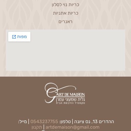
כריות נוי לסלון
כריות אתניות
ראנרים
ההדרים 13, נס ציונה | טלפון:
0543237755
| מייל:
artdemaison@gmail.com
|
תקנון