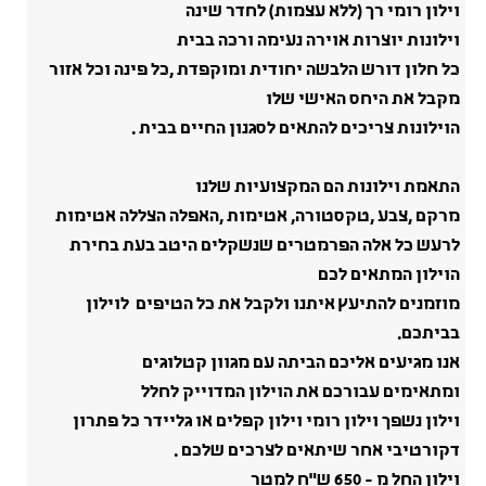
וילון רומי רך (ללא עצמות) לחדר שינה
וילונות יוצרות אוירה נעימה ורכה בבית
כל חלון דורש הלבשה יחודית ומוקפדת ,כל פינה וכל אזור
מקבל את היחס האישי שלו
הוילונות צריכים להתאים לסגנון החיים בבית .
התאמת וילונות הם המקצועיות שלנו
מרקם ,צבע ,טקסטורה, אטימות ,האפלה הצללה אטימות
לרעש כל אלה הפרמטרים שנשקלים היטב בעת בחירת
הוילון המתאים לכם
מוזמנים להתיעץ איתנו ולקבל את כל הטיפים לוילון
בביתכם.
אנו מגיעים אליכם הביתה עם מגוון קטלוגים
ומתאימים עבורכם את הוילון המדוייק לחלל
וילון נשפך וילון רומי וילון קפלים או גליידר כל פתרון
דקורטיבי אחר שיתאים לצרכים שלכם .
וילון החל מ - 650 ש"ח למטר