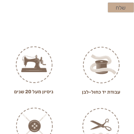
ניסיון מעל 20 שנים
עבודת יד כחול-לבן