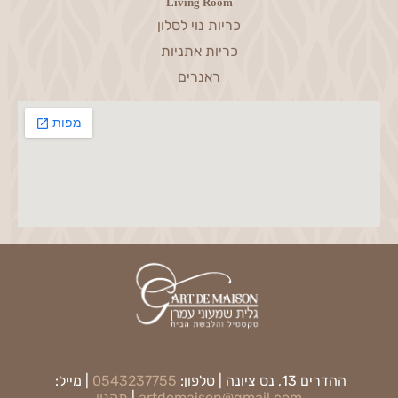
Living Room
כריות נוי לסלון
כריות אתניות
ראנרים
ההדרים 13, נס ציונה | טלפון:
0543237755
| מייל:
artdemaison@gmail.com
|
תקנון