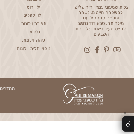
ניסיון מעל 0
עבודת יד כחול-לבן
Curtains
Home Accessories
שמעוני עמרן, דור שלישי
וילון רומי
פחת חייטים, נשמה
וילון קפלים
חלמה טקסטיל עוד
דותה. סבא דוד נחשב
תפירת וילונות
ט העיר באזור של שנות
גלילות
השבעים.
גיהוץ וילונות
ניקוי ותלית וילונות
ההדרים 13, נס ציונה | טלפון: