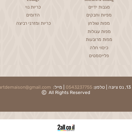
2 שנים
ייעוץ ויחס אישי לכל לקוח
Lounge
Kitchen & Dining
מגבות ידיים
כריות נוי
מפיות וחבקים
הדומים
מפות שולחן
כריות ומזרני רביצה
מפות עגולות
מפות מרובעות
כיסוי חלה
פלייסמטים
0543237755
| מייל:
artdemaison@gmail.com
|
ת
All Rights Reserved