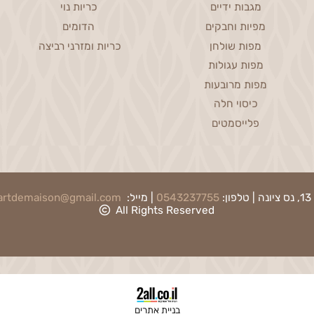
Lounge
Kitchen & Dining
מגבות ידיים
כריות נוי
מפיות וחבקים
הדומים
מפות שולחן
כריות ומזרני רביצה
מפות עגולות
מפות מרובעות
כיסוי חלה
פלייסמטים
0543237755
| מייל:
artdemaison@gmail.com
|
ת
All Rights Reserved