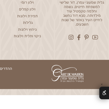
Curtains
Home Accessories
שמעוני עמרן, דור שלישי
וילון רומי
פחת חייטים, נשמה
וילון קפלים
חלמה טקסטיל עוד
דותה. סבא דוד נחשב
תפירת וילונות
ט העיר באזור של שנות
גלילות
השבעים.
גיהוץ וילונות
ניקוי ותלית וילונות
ההדרים 13, נס ציונה | טלפון: