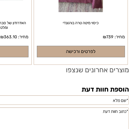
כיסוי מיטה טרה בורגונדי
האדרודון של סבתא כיסוי
ומלטפת 2.00*2.20 צבע קפה
מחיר:
₪
363.10
₪
739
לפרטים ורכישה
לפרטי
ם אחרונים שנצפו
 חוות דעת