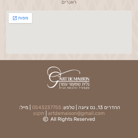
ראנרים
ההדרים 13, נס ציונה | טלפון:
0543237755
| מייל:
artdemaison@gmail.com
|
תקנון
All Rights Reserved