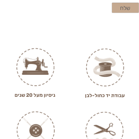
ניסיון מעל 20 שנים
עבודת יד כחול-לבן