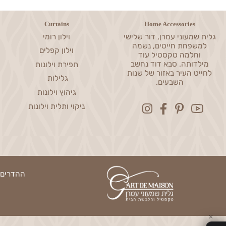
ניסיון מעל 0
עבודת יד כחול-לבן
Curtains
Home Accessories
שמעוני עמרן, דור שלישי
וילון רומי
פחת חייטים, נשמה
וילון קפלים
חלמה טקסטיל עוד
דותה. סבא דוד נחשב
תפירת וילונות
ט העיר באזור של שנות
גלילות
השבעים.
גיהוץ וילונות
ניקוי ותלית וילונות