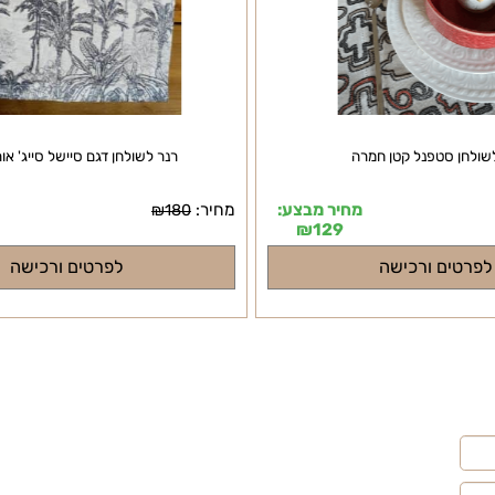
 סטפנל קטן חמרה
רנר לשולחן דגם סיישל סייג' אורך 1.50
מחיר מבצע:
מחיר:
מח
₪
180
₪
129
ם ורכישה
לפרטים ורכישה