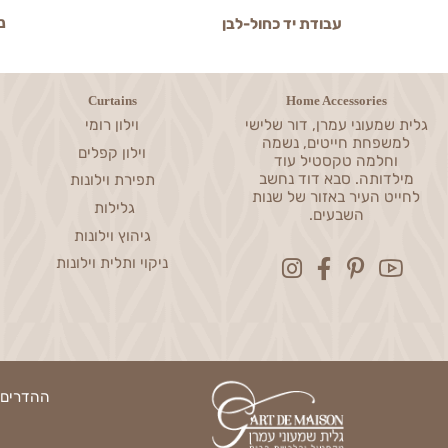
ניסיון מעל 0
עבודת יד כחול-לבן
Curtains
Home Accessories
שמעוני עמרן, דור שלישי
וילון רומי
פחת חייטים, נשמה
וילון קפלים
חלמה טקסטיל עוד
דותה. סבא דוד נחשב
תפירת וילונות
ט העיר באזור של שנות
גלילות
השבעים.
גיהוץ וילונות
ניקוי ותלית וילונות