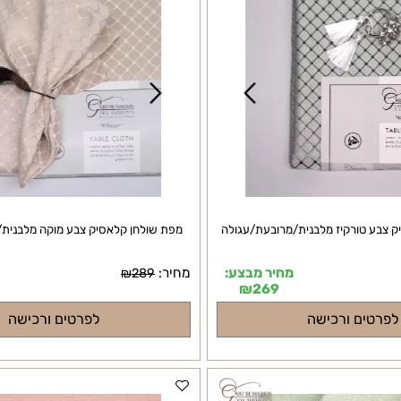
טורקיז מלבנית/מרובעת/עגולה
מפת שולחן קלאסיק צבע מוקה מלבנית/מר
מחיר מבצע:
מחיר:
מח
₪
289
₪
269
ם ורכישה
לפרטים ורכישה