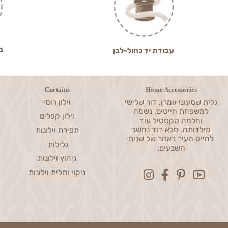
ניסיון מעל 0
עבודת יד כחול-לבן
Curtains
Home Accessories
שמעוני עמרן, דור שלישי
וילון רומי
פחת חייטים, נשמה
וילון קפלים
חלמה טקסטיל עוד
דותה. סבא דוד נחשב
תפירת וילונות
ט העיר באזור של שנות
גלילות
השבעים.
גיהוץ וילונות