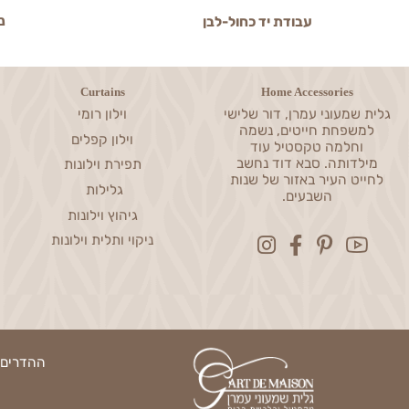
ניסיון מעל 0
עבודת יד כחול-לבן
Curtains
Home Accessories
שמעוני עמרן, דור שלישי
וילון רומי
פחת חייטים, נשמה
וילון קפלים
חלמה טקסטיל עוד
דותה. סבא דוד נחשב
תפירת וילונות
ט העיר באזור של שנות
גלילות
השבעים.
גיהוץ וילונות
ניקוי ותלית וילונות